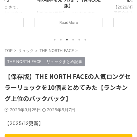
【2026/4更新】 はじめに さて…今
回紹介するのは！！ 5年で400以上
はじめに さて、
【2026
のリュックをレビューしてきた僕が書
このリュックマ
この記事で
re
ReadMore
くに相応しいタイトルだ！…と大それ
てから5年以上
ックブロガ
たことを言うつもりはない。 ただの
リュックレビュ
リュックに
リュック好きな1人として「このリュ
を越えた。消した
た。そんな
ックはマジで良い、最高傑作だ！みん
上になる。この
でいいぞ！
なに背負ってほしい！！」そう思える
が傑作だと思った
して紹介さ
TOP
>
リュック
>
THE NORTH FACE
>
リュックを厳選してみた。 僕が今ま
う。 今回紹介
記事なので
で紹介してきたブランドは合計50以
の傑作リュックた
い！！ こ
THE NORTH FACE
リュックまとめ記事
上。だが少し多いので15のブランドか
ンセプトにしてる
の中で一番
ら1つずつ、合計15個の最高傑作リュ
員にオススメし
る。僕の数
【保存版】THE NORTH FACEの人気ロングセ
ックを紹介する。 つまり…ガチでオ
ちだ。 実際に
ュックマン
ススメできるブ ...
ってレビューし
セプトにレ
ラーリュックを10個まとめてみた【ランキン
選考条件 ..
グ上位のバックパック】
2023年9月25日
2026年6月7日
【2025/12更新】