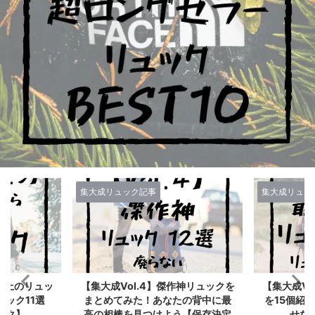
集大成リュック記事
集大成リュ
傑作神リュックを
【集大成Vol.3】最高傑作リュック
【Vol.
たの背中に最
を15個紹介するぞ！買って後悔さ
最高のリ
う【保存決定
せない背中の相棒たち
最強のバ