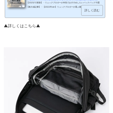
【2025/12更新】・リュックブロガーが本気でおすすめしたいバックパック15選
【集大成記事】・【2022年ver】リュックブロガーが選ぶ最高のリュック10選・容
詳しく読む
量25Lのリュックを徹底紹介！万能な男女兼用サイズ【バックパックまとめ】 ▲沖
縄にもビッグショットを背負って行った▲ THE NORTH FACE ビッグショットを3年
間背負ったが・・・リュックを背負う人生には必要不可欠になった。 THE NORTH F
ACE ビッグショットを3年間使った感想（出典：AMAZON） THE NORTH FACE ビ
▲詳しくはこちら▲
ッグショットを3年間使った結果…背負い心地が最...