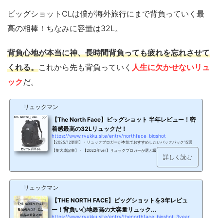
ビッグショットCLは僕が海外旅行にまで背負っていく最
高の相棒！ちなみに容量は32L。
背負心地が本当に神、長時間背負っても疲れを忘れさせて
くれる。
これから先も背負っていく
人生に欠かせないリュ
ック
だ。
リュックマン
【The North Face】ビッグショット 半年レビュー！密
着感最高の32Lリュックだ！
https://www.ryukku.site/entry/northface_bigshot
【2025/12更新】・リュックブロガーが本気でおすすめしたいバックパック15選
【集大成記事】・【2022年ver】リュックブロガーが選ぶ最高のリュック10選・容
詳しく読む
量25Lのリュックを徹底紹介！万能な男女兼用サイズ【バックパックまとめ】 超人
気リュック ビッグショットを紹介します通学にもアウトドアにも旅行にもオススメ
したい最高のリュックこんな方におすすめ 最高の背負い心地を体験したい人 幅広く
リュックを使いたい人 無難で人気のリュックが欲しい人 はじめにさてさて、今回
リュックマン
は・・・THE NORTH FACE（ザ・...
【THE NORTH FACE】ビッグショットを3年レビュ
ー！背負い心地最高の大容量リュック...
https://www.ryukku.site/entry/thenorthface_bigshot_3year