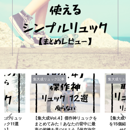
集大成リュック記事
集大成リュッ
作神リュックを
【集大成Vol.3】最高傑作リュック
【Vol.2
たの背中に最
を15個紹介するぞ！買って後悔さ
最高のリュ
う【保存決定
せない背中の相棒たち
最強のバッ