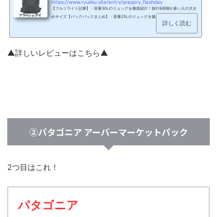
https://www.ryukku.site/entry/gregory_flashday
【フルリライト記事】・容量30Lのリュックを徹底紹介！旅行&荷物が多い人の大き
めサイズ【バックパックまとめ】・容量25Lのリュックを徹底紹介！万能な男女兼
詳しく読む
用サイズ【バックパックまとめ】 はじめに （出典：GREGORY）さて、今回紹介す
るのは…GREGORYフラッシュデイ フラッシュデイはGREGORYのトートリュック
だ。トートリュックとは【トートバッグ+リュック】の2通りの使い方ができ、買い
物や散歩など気軽なお出かけにちょうどいい形状をしている。他のブランドも含め
▲詳しいレビューはこちら▲
たトートリュックの中でも特に人気なのがフラッシ...
②パタゴニア アーバーマーケットパック
2つ目はこれ！
パタゴニア