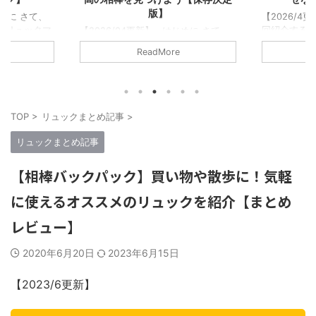
【2026/4更新】 はじめに さて…今
回紹介するのは！！ 5年で400以上
じめに さて、
【2026/
のリュックをレビューしてきた僕が書
のリュックマ
この記事で紹
ReadMore
くに相応しいタイトルだ！…と大それ
から5年以上
ックブロガー
たことを言うつもりはない。 ただの
ュックレビュ
リュックに
リュック好きな1人として「このリュ
越えた。消した
た。そんな
ックはマジで良い、最高傑作だ！みん
になる。この
でいいぞ！」
なに背負ってほしい！！」そう思える
傑作だと思った
して紹介さ
TOP
>
リュックまとめ記事
>
リュックを厳選してみた。 僕が今ま
。 今回紹介
記事なので
で紹介してきたブランドは合計50以
傑作リュックた
い！！ この
リュックまとめ記事
上。だが少し多いので15のブランドか
セプトにしてる
の中で一番
ら1つずつ、合計15個の最高傑作リュ
にオススメし
る。僕の数
【相棒バックパック】買い物や散歩に！気軽
ックを紹介する。 つまり…ガチでオ
だ。 実際に
ュックマン
ススメできるブ ...
てレビューし
セプトにレ
に使えるオススメのリュックを紹介【まとめ
選考条件 ...
レビュー】
2020年6月20日
2023年6月15日
【2023/6更新】