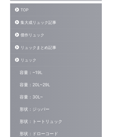
TOP
集大成リュック記事
大成リュック記事
集大成リュック記事
傑作リュック
リュックまとめ記事
リュック
リュックブロガーが本気でオス
【集大成Vol.6】リュック愛好
容量：~19L
スメしたいバックパック15選
家が超おすすめする傑作神バッ
【集大成まとめ記事Vol.1】
クパックをまとめて紹介！あな
容量：20L~29L
たの背中を支える相棒まとめ
2026/05更新】 はじめに 500以上
のリュックレビューした僕が今回書
はじめに さて、今回紹介するのは…
容量：30L~
かせてもらうのはこちら 今まで500
今回で6回目になるが、今までレビ
ReadMore
ReadMore
以上のリュックをレビューしてき
ューした500以上のリュックの中から
形状：ジッパー
た。 その中でも「こいつらだけはマ
おすすめしたい最高傑作をまとめて
ジでおすすめしたい！」ってリュッ
紹介させてもらおう。 僕はリュック
形状：トートリュック
クを15個厳選して紹介しよう。 15個
が好きだ。本当に好きだ。通勤にも
に厳選するのもめちゃくちゃ悩んだ…
リュックを使うし、リュック1つで海
形状：ドローコード