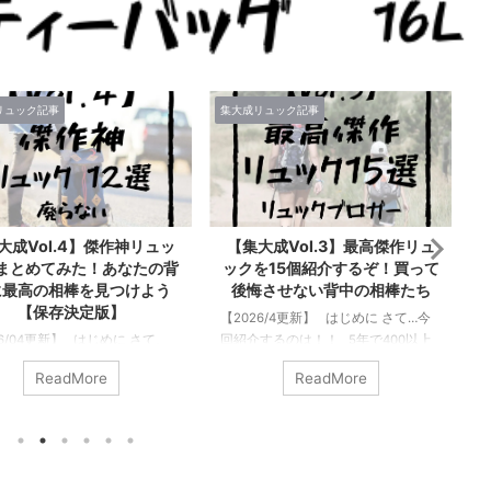
リュック記事
集大成リュック記事
集
大成Vol.3】最高傑作リュ
【Vol.2】リュックブロガーが
を15個紹介するぞ！買って
選ぶ最高のリュック10選！こい
悔させない背中の相棒たち
つらが最強のバックパックだ
【集大成記事】
26/4更新】 はじめに さて…今
【
するのは！！ 5年で400以上
【2026/4更新】 はじめに さて、こ
ックをレビューしてきた僕が
の記事で紹介するのは… 僕はリュッ
ReadMore
ReadMore
相応しいタイトルだ！…と大そ
クブロガーとして今まで500以上のリ
とを言うつもりはない。 ただ
ュックに触れてきてレビューしてき
ック好きな1人として「このリ
た。そんな僕が「このリュックはま
はマジで良い、最高傑作だ！
じでいいぞ！」と思うのを10個だけ
に背負ってほしい！！」そう
厳選して紹介させてもらう。まじで