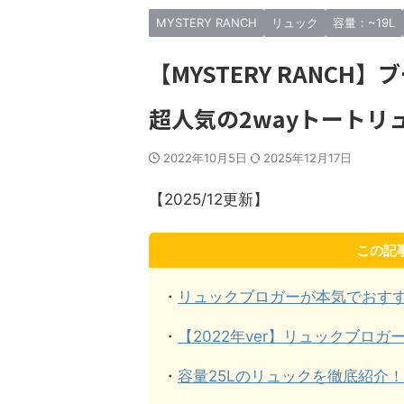
ご紹介しよう。 もちろんす
ったリュック”を紹介しよう。 今回
思える
納得できる内容ではない
紹介するのは全部で12個の傑作リュ
が今ま
MYSTERY RANCH
リュック
容量：~19L
だのリュック好きが気に
ックたち “毎日の相棒”をコンセプト
計50
を羅列しているに過ぎな
にしてるので老若男女問わず全員に
ランド
【MYSTERY RANC
他の人よりリュックが好
オススメしたい最高のリュックたち
傑作リ
負けていない ...
だ。 実際に手にとって触れて背負っ
ガチで
超人気の2wayトート
てレビューしているので ...
2022年10月5日
2025年12月17日
【2025/12更新】
この記
・
リュックブロガーが本気でおすす
・
【2022年ver】リュックブロ
・
容量25Lのリュックを徹底紹介