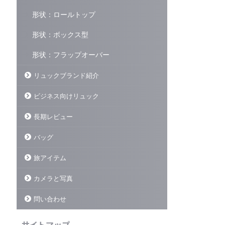
良いリュックはたくさんあるのに、
外旅行にも行く。僕の毎日にはリュ
できるだけ絞って厳選するのは大変
ックが必要不可欠だ。そんな僕がみ
形状：ロールトップ
だった。 この記事で紹介するリュッ
なさんの背中の相棒を探すきっかけ
クたちは一言で書くなら… 【リュッ
になるように書いてるのがこのリュ
形状：ボックス型
クマン】の中で一番読んでほしい記
ックマンというブログだ。 【毎日の
として書かせてもらっ ...
背中の相棒探し】をコンセプトに多
形状：フラップオーバー
くのリュックに触れてきて背負って
きた。ぜひ参考にして ...
リュックブランド紹介
ビジネス向けリュック
長期レビュー
バッグ
旅アイテム
カメラと写真
問い合わせ
サイトマップ