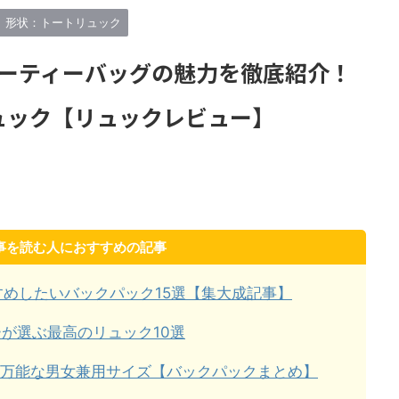
リュックを厳選してみた。 僕
決定版記事なので、是非参考にして
で紹介してきたブランドは合
ほしい！！ この記事は【リュックマ
形状：トートリュック
以上。だが少し多いので15のブ
ン】の中で一番読んでほしい記事で
から1つずつ、合計15個の最高
もある。僕の数年間の集大成記事
H】ブーティーバッグの魅力を徹底紹介！
ュックを紹介する。 つまり…
だ。 リュックマンでは「毎日の相
オススメできるブ ...
棒」をコンセプトにレビューしてい
事
リュック【リュックレビュー】
るので以下が選考条件 ...
事を読む人におすすめの記事
めしたいバックパック15選【集大成記事】
ガーが選ぶ最高のリュック10選
！万能な男女兼用サイズ【バックパックまとめ】