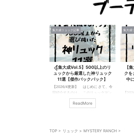
ク記事
集大成リュック記事
集大成
ol.5】500以上のリ
【集大成Vol.4】傑作神リュッ
【集
ら厳選した神リュック
クをまとめてみた！あなたの背
ック
【傑作バックパック】
中に最高の相棒を見つけよう
後
【保存決定版】
4更新】 はじめに さて、今
【20
のは… このリュックマン
【2026/04更新】 はじめに さて、
回紹介
グを立ち上げて約6年にな
今回紹介するのは… このリュックマ
のリュ
ReadMore
ReadMore
で多くの人に読んでもらう
ンというブログを始めてから5年以上
書くに
以上のリュックをレビューし
経過して、 今までのリュックレビュ
れたこ
0以上のブランドの500以
ーした回数が500回を越えた。消した
のリュ
クの中から選りすぐりの
記事もあるからそれ以上になる。こ
ュック
たい最高の神リュックた
の記事では4回目の“僕が傑作だと思
みんな
TOP
>
リュック
>
MYSTERY RANCH
>