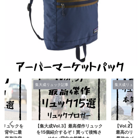
大成リュック記事
集大成リュック記事
集大成Vol.3】最高傑作リュック
【Vol.2】リュックブロガーが選
15個紹介するぞ！買って後悔さ
最高のリュック10選！こいつら