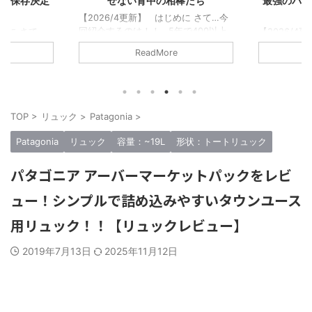
せない背中の相棒たち
最強のバックパックだ【集大成
事】
2026/4更新】 はじめに さて…今
紹介するのは！！ 5年で400以上
【2026/4更新】 はじめに さて
リュックをレビューしてきた僕が書
この記事で紹介するのは… 僕はリ
ReadMore
ReadMore
に相応しいタイトルだ！…と大それ
ックブロガーとして今まで500以上
ことを言うつもりはない。 ただの
リュックに触れてきてレビューして
ュック好きな1人として「このリュ
た。そんな僕が「このリュックはま
クはマジで良い、最高傑作だ！みん
でいいぞ！」と思うのを10個だけ
に背負ってほしい！！」そう思える
して紹介させてもらう。まじで決定
TOP
>
リュック
>
Patagonia
>
ュックを厳選してみた。 僕が今ま
記事なので、是非参考にしてほし
紹介してきたブランドは合計50以
い！！ この記事は【リュックマン
Patagonia
リュック
容量：~19L
形状：トートリュック
。だが少し多いので15のブランドか
の中で一番読んでほしい記事でもあ
1つずつ、合計15個の最高傑作リュ
る。僕の数年間の集大成記事だ。 
パタゴニア アーバーマーケットパックをレビ
クを紹介する。 つまり…ガチでオ
ュックマンでは「毎日の相棒」をコ
スメできるブ ...
セプトにレビューしているので以下
ュー！シンプルで詰め込みやすいタウンユース
選考条件 ...
用リュック！！【リュックレビュー】
2019年7月13日
2025年11月12日