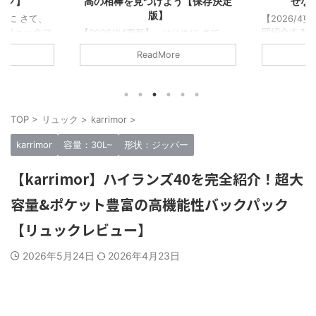
う【保存決定
せない背中の相棒たち
最強のバッ
【2026/4更新】 はじめに さて…今
回紹介するのは！！ 5年で400以上
じめに さて、
【2026/
のリュックをレビューしてきた僕が書
のリュックマ
この記事で紹
ReadMore
くに相応しいタイトルだ！…と大それ
から5年以上
ックブロガー
たことを言うつもりはない。 ただの
ュックレビュ
リュックに
リュック好きな1人として「このリュ
越えた。消した
た。そんな
ックはマジで良い、最高傑作だ！みん
になる。この
でいいぞ！」
なに背負ってほしい！！」そう思える
傑作だと思った
して紹介さ
TOP
>
リュック
>
karrimor
>
リュックを厳選してみた。 僕が今ま
。 今回紹介
記事なので
で紹介してきたブランドは合計50以
傑作リュックた
い！！ この
karrimor
容量：30L~
形状：ジッパー
上。だが少し多いので15のブランドか
セプトにしてる
の中で一番
ら1つずつ、合計15個の最高傑作リュ
にオススメし
る。僕の数
【karrimor】ハイランズ40を完全紹介！超大
ックを紹介する。 つまり…ガチでオ
だ。 実際に
ュックマン
ススメできるブ ...
てレビューし
セプトにレ
容量&ポケット豊富の高機能性バックパック
選考条件 ...
【リュックレビュー】
2026年5月24日
2026年4月23日