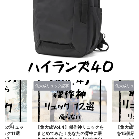
集大成リュック記事
集大成リュッ
作神リュックを
【集大成Vol.3】最高傑作リュック
【Vol.2
たの背中に最
を15個紹介するぞ！買って後悔さ
最高のリュ