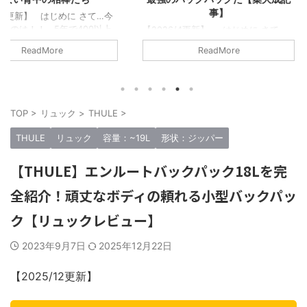
事】
めに さて…今
【2026/0
で400以上
上のリュッ
【2026/4更新】 はじめに さて、
てきた僕が書
かせてもらう
この記事で紹介するのは… 僕はリュ
ReadMore
！…と大それ
以上のリュ
ックブロガーとして今まで500以上の
い。 ただの
その中でも
リュックに触れてきてレビューしてき
て「このリュ
すすめしたい
た。そんな僕が「このリュックはまじ
傑作だ！みん
厳選して紹介
でいいぞ！」と思うのを10個だけ厳選
」そう思える
るのもめちゃ
して紹介させてもらう。まじで決定版
TOP
>
リュック
>
THULE
>
。 僕が今ま
ュックはた
記事なので、是非参考にしてほし
は合計50以
け絞って厳
い！！ この記事は【リュックマン】
THULE
リュック
容量：~19L
形状：ジッパー
5のブランドか
この記事で
の中で一番読んでほしい記事でもあ
最高傑作リュ
言で書くなら
る。僕の数年間の集大成記事だ。 リ
【THULE】エンルートバックパック18Lを完
り…ガチでオ
中で一番読
ュックマンでは「毎日の相棒」をコン
せてもらっ ..
セプトにレビューしているので以下が
全紹介！頑丈なボディの頼れる小型バックパッ
選考条件 ...
ク【リュックレビュー】
2023年9月7日
2025年12月22日
【2025/12更新】