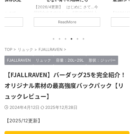
【2026/4更新】 はじめに さて…今
回紹介するのは！！ 5年で400以上
じめに さて、
【2026/
のリュックをレビューしてきた僕が書
のリュックマ
この記事で紹
ReadMore
くに相応しいタイトルだ！…と大それ
から5年以上
ックブロガー
たことを言うつもりはない。 ただの
ュックレビュ
リュックに
リュック好きな1人として「このリュ
越えた。消した
た。そんな
ックはマジで良い、最高傑作だ！みん
になる。この
でいいぞ！」
なに背負ってほしい！！」そう思える
傑作だと思った
して紹介さ
TOP
>
リュック
>
FJALLRAVEN
>
リュックを厳選してみた。 僕が今ま
。 今回紹介
記事なので
で紹介してきたブランドは合計50以
傑作リュックた
い！！ この
FJALLRAVEN
リュック
容量：20L~29L
形状：ジッパー
上。だが少し多いので15のブランドか
セプトにしてる
の中で一番
ら1つずつ、合計15個の最高傑作リュ
にオススメし
る。僕の数
【FJALLRAVEN】バーダッグ25を完全紹介！
ックを紹介する。 つまり…ガチでオ
だ。 実際に
ュックマン
ススメできるブ ...
てレビューし
セプトにレ
オリジナル素材の最高強度バックパック【リ
選考条件 ...
ュックレビュー】
2024年4月12日
2025年12月28日
【2025/12更新】