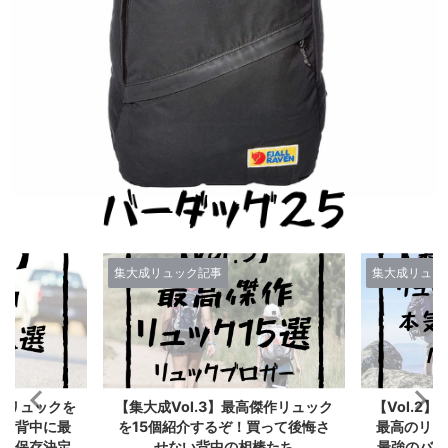
集大成リュック記事
集大成リュッ
作神リュックを
【集大成Vol.3】最高傑作リュック
【Vol.2
たの背中に最
を15個紹介するぞ！買って後悔さ
最高のリュ
う【保存決定
せない背中の相棒たち
最強のバッ