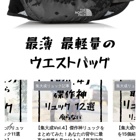
集大成リュック記事
集大成リュッ
作神リュックを
【集大成Vol.3】最高傑作リュック
【Vol.2
たの背中に最
を15個紹介するぞ！買って後悔さ
最高のリュ