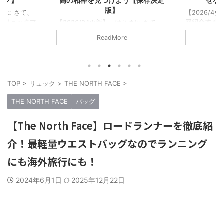
う【保存決定
せない背中の相棒たち
最強のバッ
【2026/4更新】 はじめに さて…今
回紹介するのは！！ 5年で400以上
じめに さて、
【2026/
のリュックをレビューしてきた僕が書
のリュックマ
この記事で紹
ReadMore
くに相応しいタイトルだ！…と大それ
から5年以上
ックブロガー
たことを言うつもりはない。 ただの
ュックレビュ
リュックに
リュック好きな1人として「このリュ
越えた。消した
た。そんな
ックはマジで良い、最高傑作だ！みん
になる。この
でいいぞ！」
なに背負ってほしい！！」そう思える
傑作だと思った
して紹介さ
TOP
>
リュック
>
THE NORTH FACE
>
リュックを厳選してみた。 僕が今ま
。 今回紹介
記事なので
で紹介してきたブランドは合計50以
傑作リュックた
い！！ この
THE NORTH FACE
バッグ
上。だが少し多いので15のブランドか
セプトにしてる
の中で一番
ら1つずつ、合計15個の最高傑作リュ
にオススメし
る。僕の数
【The North Face】ロードランナーを徹底紹
ックを紹介する。 つまり…ガチでオ
だ。 実際に
ュックマン
ススメできるブ ...
てレビューし
セプトにレ
介！最軽量ウエストバッグなのでランニング
選考条件 ...
にも海外旅行にも！
2024年6月1日
2025年12月22日