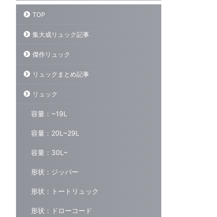
TOP
集大成リュック記事
大成リュック記事
集大成リュック記事
傑作リュック
リュックまとめ記事
リュック
リュックブロガーが本気でオス
【集大成Vol.6】リュック愛好
容量：~19L
スメしたいバックパック15選
家が超おすすめする傑作神バッ
【集大成まとめ記事Vol.1】
クパックをまとめて紹介！あな
容量：20L~29L
たの背中を支える相棒まとめ
2026/05更新】 はじめに 500以上
のリュックレビューした僕が今回書
はじめに さて、今回紹介するのは…
容量：30L~
かせてもらうのはこちら 今まで500
今回で6回目になるが、今までレビ
ReadMore
ReadMore
以上のリュックをレビューしてき
ューした500以上のリュックの中から
形状：ジッパー
た。 その中でも「こいつらだけはマ
おすすめしたい最高傑作をまとめて
ジでおすすめしたい！」ってリュッ
紹介させてもらおう。 僕はリュック
形状：トートリュック
クを15個厳選して紹介しよう。 15個
が好きだ。本当に好きだ。通勤にも
に厳選するのもめちゃくちゃ悩んだ…
リュックを使うし、リュック1つで海
形状：ドローコード