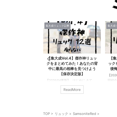
ク記事
集大成リュック記事
集大成
ol.5】500以上のリ
【集大成Vol.4】傑作神リュッ
【集
ら厳選した神リュック
クをまとめてみた！あなたの背
ック
【傑作バックパック】
中に最高の相棒を見つけよう
後
【保存決定版】
4更新】 はじめに さて、今
【20
のは… このリュックマン
【2026/04更新】 はじめに さて、
回紹介
グを立ち上げて約6年にな
今回紹介するのは… このリュックマ
のリュ
ReadMore
ReadMore
で多くの人に読んでもらう
ンというブログを始めてから5年以上
書くに
以上のリュックをレビューし
経過して、 今までのリュックレビュ
れたこ
0以上のブランドの500以
ーした回数が500回を越えた。消した
のリュ
クの中から選りすぐりの
記事もあるからそれ以上になる。こ
ュック
たい最高の神リュックた
の記事では4回目の“僕が傑作だと思
みんな
TOP
>
リュック
>
SamsoniteRed
>