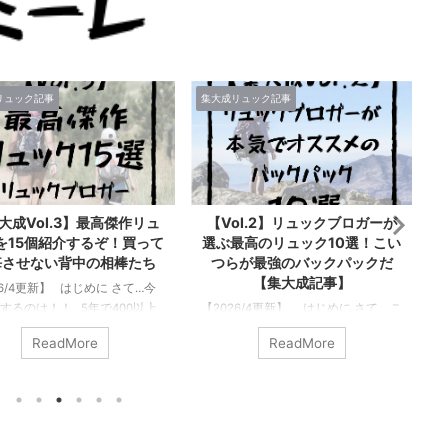
リュック記事
集大成リュック記事
集
大成Vol.3】最高傑作リュ
【Vol.2】リュックブロガーが
を15個紹介するぞ！買って
選ぶ最高のリュック10選！こい
悔させない背中の相棒たち
つらが最強のバックパックだ
【集大成記事】
26/4更新】 はじめに さて…今
【
するのは！！ 5年で400以上
【2026/4更新】 はじめに さて、こ
ックをレビューしてきた僕が
の記事で紹介するのは… 僕はリュッ
ReadMore
ReadMore
相応しいタイトルだ！…と大そ
クブロガーとして今まで500以上のリ
とを言うつもりはない。 ただ
ュックに触れてきてレビューしてき
ック好きな1人として「このリ
た。そんな僕が「このリュックはま
はマジで良い、最高傑作だ！
じでいいぞ！」と思うのを10個だけ
に背負ってほしい！！」そう
厳選して紹介させてもらう。まじで