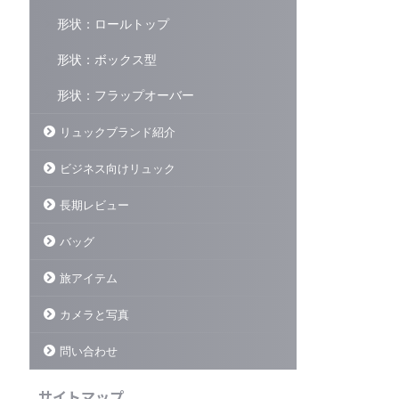
良いリュックはたくさんあるのに、
外旅行にも行く。僕の毎日にはリュ
できるだけ絞って厳選するのは大変
ックが必要不可欠だ。そんな僕がみ
形状：ロールトップ
だった。 この記事で紹介するリュッ
なさんの背中の相棒を探すきっかけ
クたちは一言で書くなら… 【リュッ
になるように書いてるのがこのリュ
形状：ボックス型
クマン】の中で一番読んでほしい記
ックマンというブログだ。 【毎日の
として書かせてもらっ ...
背中の相棒探し】をコンセプトに多
形状：フラップオーバー
くのリュックに触れてきて背負って
きた。ぜひ参考にして ...
リュックブランド紹介
ビジネス向けリュック
長期レビュー
バッグ
旅アイテム
カメラと写真
問い合わせ
サイトマップ