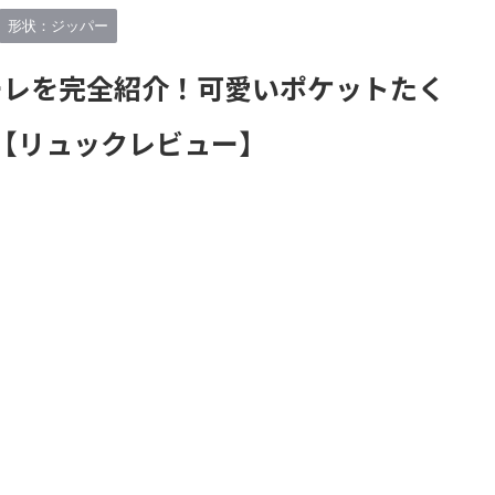
リュックを厳選してみた。 僕
決定版記事なので、是非参考にして
で紹介してきたブランドは合
ほしい！！ この記事は【リュックマ
形状：ジッパー
以上。だが少し多いので15のブ
ン】の中で一番読んでほしい記事で
から1つずつ、合計15個の最高
もある。僕の数年間の集大成記事
D】ミーレを完全紹介！可愛いポケットたく
ュックを紹介する。 つまり…
だ。 リュックマンでは「毎日の相
オススメできるブ ...
棒」をコンセプトにレビューしてい
事
【リュックレビュー】
るので以下が選考条件 ...