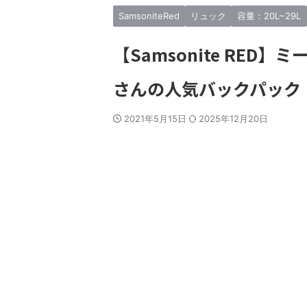
ご紹介しよう。 もちろんす
ったリュック”を紹介しよう。 今回
思える
納得できる内容ではない
紹介するのは全部で12個の傑作リュ
が今ま
SamsoniteRed
リュック
容量：20L~29L
だのリュック好きが気に
ックたち “毎日の相棒”をコンセプト
計50
を羅列しているに過ぎな
にしてるので老若男女問わず全員に
ランド
【Samsonite RE
他の人よりリュックが好
オススメしたい最高のリュックたち
傑作リ
負けていない ...
だ。 実際に手にとって触れて背負っ
ガチで
さんの人気バックパック
てレビューしているので ...
2021年5月15日
2025年12月20日