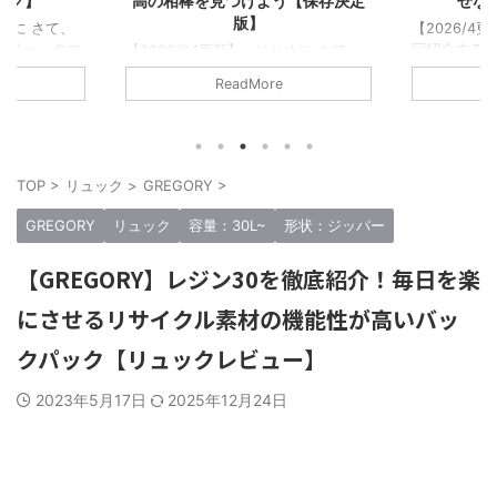
ック】
高の相棒を見つけよう【保存決定
せな
版】
じめに さて、
【2026/4
のリュックマ
回紹介するの
【2026/04更新】 はじめに さて、
げて約6年に
のリュック
今回紹介するのは… このリュックマ
ReadMore
に読んでもら
くに相応し
ンというブログを始めてから5年以上
ックをレビュー
たことを言う
経過して、 今までのリュックレビュ
ランドの500
リュック好き
ーした回数が500回を越えた。消した
選りすぐりの
ックはマジ
記事もあるからそれ以上になる。この
リュックたち
なに背負っ
記事では4回目の“僕が傑作だと思った
TOP
>
リュック
>
GREGORY
>
もちろんすべ
リュックを
リュック”を紹介しよう。 今回紹介
ではないだろ
で紹介してき
するのは全部で12個の傑作リュックた
GREGORY
リュック
容量：30L~
形状：ジッパー
が気に入った
上。だが少し
ち “毎日の相棒”をコンセプトにしてる
ぎない。しか
ら1つずつ、
ので老若男女問わず全員にオススメし
【GREGORY】レジン30を徹底紹介！毎日を楽
好きな気持ち
ックを紹介す
たい最高のリュックたちだ。 実際に
ススメできるブ
手にとって触れて背負ってレビューし
にさせるリサイクル素材の機能性が高いバッ
ているので ...
クパック【リュックレビュー】
2023年5月17日
2025年12月24日