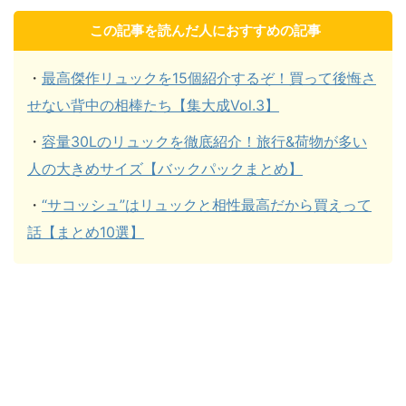
この記事を読んだ人におすすめの記事
・
最高傑作リュックを15個紹介するぞ！買って後悔さ
せない背中の相棒たち【集大成Vol.3】
・
容量30Lのリュックを徹底紹介！旅行&荷物が多い
人の大きめサイズ【バックパックまとめ】
・
“サコッシュ”はリュックと相性最高だから買えって
話【まとめ10選】