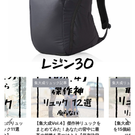
集大成リュック記事
集大成リュッ
0以上のリュッ
【集大成Vol.4】傑作神リュックを
【集大成Vo
ック11選
まとめてみた！あなたの背中に最
を15個紹