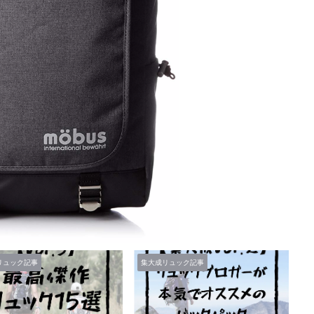
リュック記事
集大成リュック記事
集