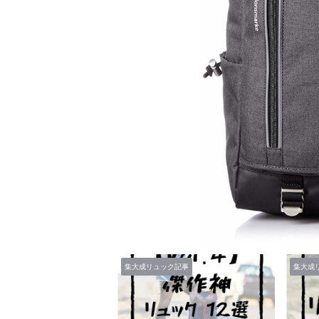
ク記事
集大成リュック記事
集大成