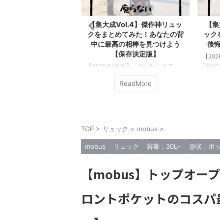
ol.5】500以上のリ
【集大成Vol.4】傑作神リュッ
【集
ら厳選した神リュック
クをまとめてみた！あなたの背
ック
【傑作バックパック】
中に最高の相棒を見つけよう
後
【保存決定版】
4更新】 はじめに さて、今
【20
のは… このリュックマン
【2026/04更新】 はじめに さて、
回紹介
グを立ち上げて約6年にな
今回紹介するのは… このリュックマ
のリュ
ReadMore
ReadMore
で多くの人に読んでもらう
ンというブログを始めてから5年以上
書くに
以上のリュックをレビューし
経過して、 今までのリュックレビュ
れたこ
0以上のブランドの500以
ーした回数が500回を越えた。消した
のリュ
クの中から選りすぐりの
記事もあるからそれ以上になる。こ
ュック
たい最高の神リュックた
の記事では4回目の“僕が傑作だと思
みんな
TOP
>
リュック
>
mobus
>
ご紹介しよう。 もちろんす
ったリュック”を紹介しよう。 今回
思える
納得できる内容ではない
紹介するのは全部で12個の傑作リュ
が今ま
mobus
リュック
容量：30L~
形状：ボ
だのリュック好きが気に
ックたち “毎日の相棒”をコンセプト
計50
を羅列しているに過ぎな
にしてるので老若男女問わず全員に
ランド
【mobus】トップオー
他の人よりリュックが好
オススメしたい最高のリュックたち
傑作リ
負けていない ...
だ。 実際に手にとって触れて背負っ
ガチで
ロントポケットのコスパ
てレビューしているので ...