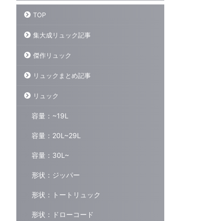
TOP
リュックブロガーが本気でオス
【集大成Vol.6】リュック愛好
スメしたいバックパック15選
家が超おすすめする傑作神バッ
集大成リュック記事
【集大成まとめ記事Vol.1】
クパックをまとめて紹介！あな
たの背中を支える相棒まとめ
傑作リュック
2026/05更新】 はじめに 500以上
のリュックレビューした僕が今回書
はじめに さて、今回紹介するのは…
リュックまとめ記事
かせてもらうのはこちら 今まで500
今回で6回目になるが、今までレビ
ReadMore
ReadMore
以上のリュックをレビューしてき
ューした500以上のリュックの中から
リュック
た。 その中でも「こいつらだけはマ
おすすめしたい最高傑作をまとめて
ジでおすすめしたい！」ってリュッ
紹介させてもらおう。 僕はリュック
容量：~19L
クを15個厳選して紹介しよう。 15個
が好きだ。本当に好きだ。通勤にも
に厳選するのもめちゃくちゃ悩んだ…
リュックを使うし、リュック1つで海
容量：20L~29L
良いリュックはたくさんあるのに、
外旅行にも行く。僕の毎日にはリュ
できるだけ絞って厳選するのは大変
ックが必要不可欠だ。そんな僕がみ
容量：30L~
だった。 この記事で紹介するリュッ
なさんの背中の相棒を探すきっかけ
クたちは一言で書くなら… 【リュッ
になるように書いてるのがこのリュ
形状：ジッパー
クマン】の中で一番読んでほしい記
ックマンというブログだ。 【毎日の
として書かせてもらっ ...
背中の相棒探し】をコンセプトに多
形状：トートリュック
くのリュックに触れてきて背負って
きた。ぜひ参考にして ...
形状：ドローコード