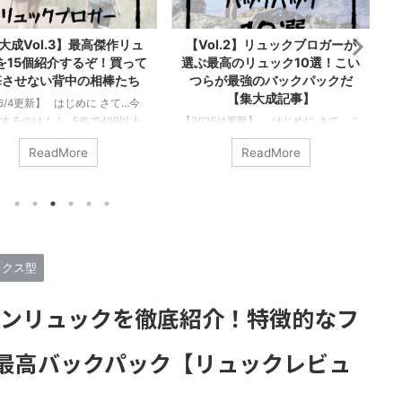
大成Vol.3】最高傑作リュ
【Vol.2】リュックブロガーが
を15個紹介するぞ！買って
選ぶ最高のリュック10選！こい
悔させない背中の相棒たち
つらが最強のバックパックだ
【集大成記事】
26/4更新】 はじめに さて…今
【
するのは！！ 5年で400以上
【2026/4更新】 はじめに さて、こ
ックをレビューしてきた僕が
の記事で紹介するのは… 僕はリュッ
ReadMore
ReadMore
相応しいタイトルだ！…と大そ
クブロガーとして今まで500以上のリ
とを言うつもりはない。 ただ
ュックに触れてきてレビューしてき
ック好きな1人として「このリ
た。そんな僕が「このリュックはま
はマジで良い、最高傑作だ！
じでいいぞ！」と思うのを10個だけ
に背負ってほしい！！」そう
厳選して紹介させてもらう。まじで
リュックを厳選してみた。 僕
決定版記事なので、是非参考にして
で紹介してきたブランドは合
ほしい！！ この記事は【リュックマ
ックス型
以上。だが少し多いので15のブ
ン】の中で一番読んでほしい記事で
から1つずつ、合計15個の最高
もある。僕の数年間の集大成記事
プンリュックを徹底紹介！特徴的なフ
ュックを紹介する。 つまり…
だ。 リュックマンでは「毎日の相
オススメできるブ ...
棒」をコンセプトにレビューしてい
事
最高バックパック【リュックレビュ
るので以下が選考条件 ...