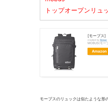
トップオープンリュ
[モーブス]
created by
Rinker
MOBUS(モー
Amazon
モーブスのリュックは似たような形