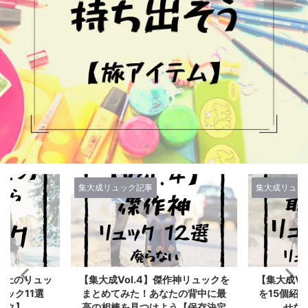
集大成リュック記事
集大成リュッ
作神リュックを
【集大成Vol.3】最高傑作リュック
【Vol.2
たの背中に最
を15個紹介するぞ！買って後悔さ
最高のリュ
う【保存決定
せない背中の相棒たち
最強のバッ