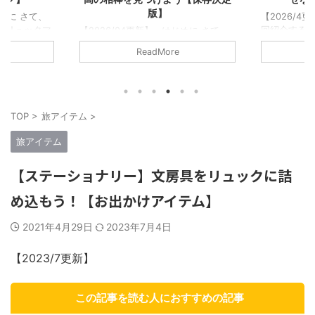
【2026/4更新】 はじめに さて…今
回紹介するのは！！ 5年で400以上
じめに さて、
【2026/
のリュックをレビューしてきた僕が書
のリュックマ
この記事で紹
ReadMore
くに相応しいタイトルだ！…と大それ
から5年以上
ックブロガー
たことを言うつもりはない。 ただの
ュックレビュ
リュックに
リュック好きな1人として「このリュ
越えた。消した
た。そんな
ックはマジで良い、最高傑作だ！みん
になる。この
でいいぞ！」
なに背負ってほしい！！」そう思える
傑作だと思った
して紹介さ
TOP
>
旅アイテム
>
リュックを厳選してみた。 僕が今ま
。 今回紹介
記事なので
で紹介してきたブランドは合計50以
傑作リュックた
い！！ この
旅アイテム
上。だが少し多いので15のブランドか
セプトにしてる
の中で一番
ら1つずつ、合計15個の最高傑作リュ
にオススメし
る。僕の数
【ステーショナリー】文房具をリュックに詰
ックを紹介する。 つまり…ガチでオ
だ。 実際に
ュックマン
ススメできるブ ...
てレビューし
セプトにレ
め込もう！【お出かけアイテム】
選考条件 ...
2021年4月29日
2023年7月4日
【2023/7更新】
この記事を読む人におすすめの記事