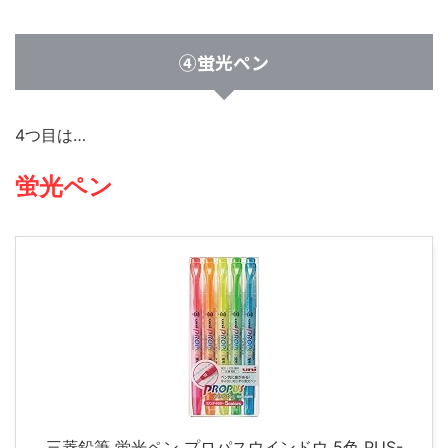
④蛍光ペン
4つ目は…
蛍光ペン
三菱鉛筆 蛍光ペン プロパスウインドウ 5色 PUS-