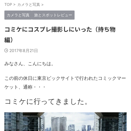
」そう思える
るのもめちゃ
して紹介させてもらう。まじで決定版
TOP
>
カメラと写真
>
。 僕が今ま
ュックはた
記事なので、是非参考にしてほし
は合計50以
け絞って厳
い！！ この記事は【リュックマン】
カメラと写真
旅とスポットレビュー
5のブランドか
この記事で
の中で一番読んでほしい記事でもあ
最高傑作リュ
言で書くなら
る。僕の数年間の集大成記事だ。 リ
コミケにコスプレ撮影しにいった（持ち物
り…ガチでオ
中で一番読
ュックマンでは「毎日の相棒」をコン
せてもらっ ..
セプトにレビューしているので以下が
編）
選考条件 ...
2017年8月21日
みなさん、こんにちは。
この前の休日に東京ビックサイトで行われたコミックマー
ケット、通称・・・
コミケに行ってきました。