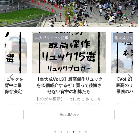
集大成リュック記事
集大成リュッ
高傑作リュック
【Vol.2】リュックブロガーが選ぶ
リュックブ
買って後悔さ
最高のリュック10選！こいつらが
メしたいバ
棒たち
最強のバックパックだ【集大成記
成ま
事】
めに さて…今
【2026/0
で400以上
上のリュッ
【2026/4更新】 はじめに さて、
てきた僕が書
かせてもらう
この記事で紹介するのは… 僕はリュ
ReadMore
！…と大それ
以上のリュ
ックブロガーとして今まで500以上の
い。 ただの
その中でも
リュックに触れてきてレビューしてき
て「このリュ
すすめしたい
た。そんな僕が「このリュックはまじ
傑作だ！みん
厳選して紹介
でいいぞ！」と思うのを10個だけ厳選