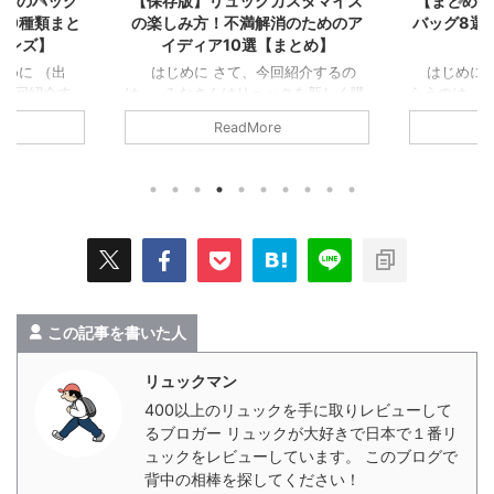
カスタマイズ
【まとめ】旅行に使える最強サブ
【保存版】
消のためのア
バッグ8選！リュック+バッグ＝最
リュック
まとめ】
強【アプデ版】
なサ
紹介するの
はじめに さて、今回紹介させても
はじめに 
クを新しく購
らうのは… 皆さんはリュックだけで
するのは…
ことがないだ
旅に行ったことがあるだろうか？僕は
だ。 だが…
ReadMore
にもメリット
イタリアでロストバゲージに遭ってか
と「もう少
るものだ。
らリュックだけで旅行するようにして
ッグがあれ
感じれば、少
いる。 機内持ち込み手荷物のリュッ
る。 海外旅
。まぁ大した
クだけだと無くなる心配は無いし空港
いときなど
ふうにすれば
内での移動も便利なのだ。何よりリュ
ないときに
」という話
ック1つで旅するというスタイルが超
立つ。 なの
不満点改善の
好きだ。 しかしリュック1つだけだと
旅行に行くと
ズ方法を10個
容量が心もとないので僕は“リュック
グ”で旅して
れば幸いだ。
+ウエストバッグ”でいつも旅してい
ただのバッ
る。いわゆる…サブバッグだ。 ※こ
なのでサコ
この記事を書いた人
の記事でのサ ...
バッグ、ウエ
リュックマン
400以上のリュックを手に取りレビューして
るブロガー リュックが大好きで日本で１番リ
ュックをレビューしています。 このブログで
背中の相棒を探してください！