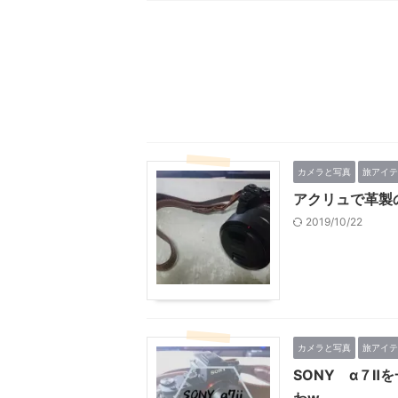
カメラと写真
旅アイテ
アクリュで革製
2019/10/22
カメラと写真
旅アイテ
SONY α７