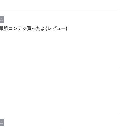
ム
NY最強コンデジ買ったよ(レビュー)
ム